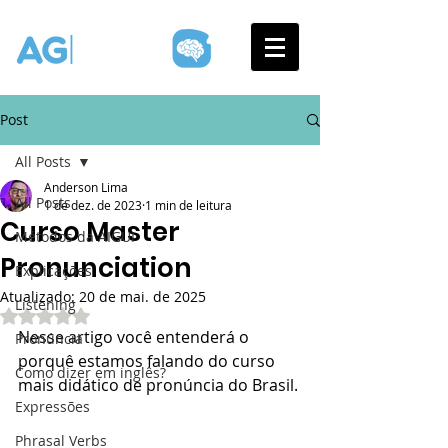
Post
All Posts
Anderson Lima
All Posts
1 de dez. de 2023
1 min de leitura
Curso Master
Métodos da AIGUI
Pronunciation
Explicações
Atualizado:
20 de mai. de 2025
Listening
Avaliado com NaN de 5 estrelas.
Nesse artigo você entenderá o 
Pronúncia
porquê estamos falando do curso 
Como dizer em inglês?
mais didático de pronúncia do Brasil.
Expressões
Phrasal Verbs